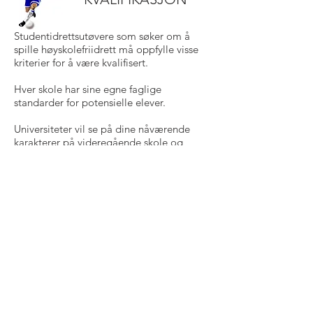
Studentidrettsutøvere som søker om å
spille høyskolefriidrett må oppfylle visse
kriterier for å være kvalifisert.
Hver skole har sine egne faglige
standarder for potensielle elever.
Universiteter vil se på dine nåværende
karakterer på videregående skole og
din SAT-eksamenspoeng for å avgjøre om
du vil kunne gå på skolen deres.
NCAA har også et sett med standarder
som må oppfylles både akademisk og
atletisk.
SOSIALT LIV