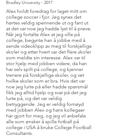
Bradley University - 2017
Alex holdt foredrag for laget mitt om
college soccer i fjor. Jeg synes det
hørtes veldig spennende ut og fant ut
at det var noe jeg hadde lyst til å prøve.
Når jeg fortalte Alex at jeg ville på
college, begynte han å jobbe med å
sende videoklipp av meg til forskjellige
skoler og etter hvert var det flere skoler
som meldte sin interesse. Alex var til
stor hjelp med jobben videre, da han
har selv spilt på college, og kjenner
trenere på forskjellige skoler, og vet
hvilke skoler som er bra. Hvis det var
noe jeg lurte på eller hadde spørsmål
fikk jeg alltid hjelp og svar på det jeg
lurte på, og det var veldig
betryggende. Jeg er veldig fornøyd
med jobben Alex og hans kollegaer
har gjort for meg, og jeg vil anbefale
alle som ønsker å spille fotball på
college i USA å bruke College Football
Consultants.