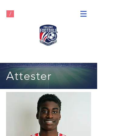
/
Attester