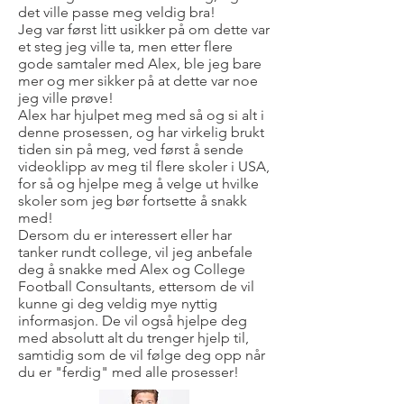
det ville passe meg veldig bra!
Jeg var først litt usikker på om dette var
et steg jeg ville ta, men etter flere
gode samtaler med Alex, ble jeg bare
mer og mer sikker på at dette var noe
jeg ville prøve!
Alex har hjulpet meg med så og si alt i
denne prosessen, og har virkelig brukt
tiden sin på meg, ved først å sende
videoklipp av meg til flere skoler i USA,
for så og hjelpe meg å velge ut hvilke
skoler som jeg bør fortsette å snakk
med!
Dersom du er interessert eller har
tanker rundt college, vil jeg anbefale
deg å snakke med Alex og College
Football Consultants, ettersom de vil
kunne gi deg veldig mye nyttig
informasjon. De vil også hjelpe deg
med absolutt alt du trenger hjelp til,
samtidig som de vil følge deg opp når
du er "ferdig" med alle prosesser!