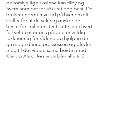
de forskjellige skolene kan tilby og
hvem som passer akkurat deg best. De
bruker enormt mye tid på hver enkelt
spiller for at de virkelig ønsker det
beste for spilleren. Det satte jeg i hvert
fall veldig stor pris på. Jeg er veldig
takknemlig for rådene og hjelpen de
ga meg i denne prossessen og gleder
meg til det videre samarbeidet med
Kris og Alex. Jeg anbefaler alle til å
selv ta kontakt med dem - dere
kommer garantert ikke til å angre!
Johanna Barth
Wisconsin-Madison 2018
Jeg og min familieopplevelse av
prosessen er at den har vært
kjempebra og mye hjelpsam. Redan